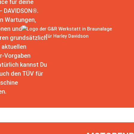
ice für deine
– DAVIDSON®.
en Wartungen,
onen und
ren grundsätzlich
 aktuellen
er-Vorgaben
atürlich kannst Du
auch den TÜV für
schine
n.