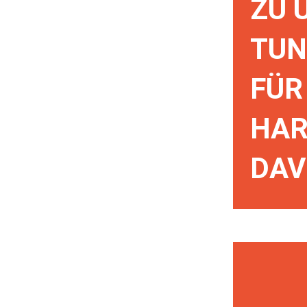
ZU 
TUN
FÜR
HAR
DAV