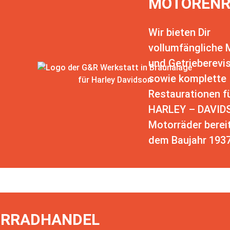
MOTORENR
Wir bieten Dir
vollumfängliche 
und Getrieberevi
sowie komplette
Restaurationen f
HARLEY – DAVID
Motorräder berei
dem Baujahr 1937
RRADHANDEL