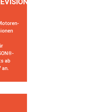
EVISION
Motoren-
sionen
ür
SON®-
ts ab
 an.