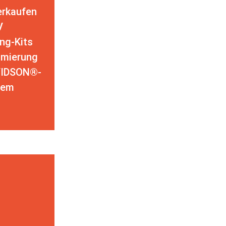
erkaufen
V
ng-Kits
imierung
VIDSON®-
dem