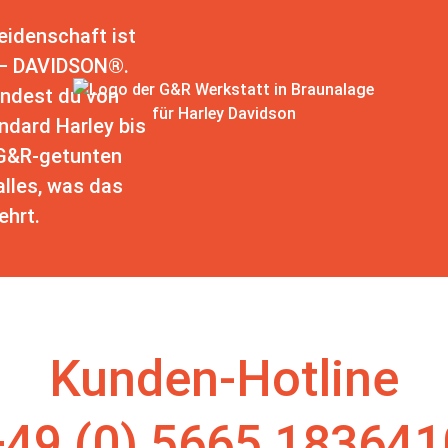
eidenschaft ist
– DAVIDSON®.
indest du von
ndard Harley bis
 G&R-getunten
lles, was das
ehrt.
Kunden-Hotline
+49 (0) 5665 183641