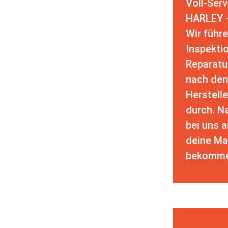
Voll-Serv
HARLEY 
Wir führ
Inspekti
Reparatu
nach den
Herstell
durch. N
bei uns 
deine Ma
bekomme