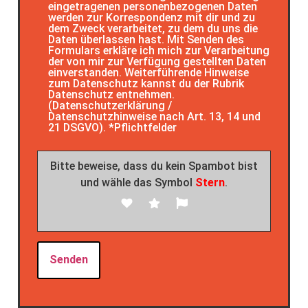
eingetragenen personenbezogenen Daten
werden zur Korrespondenz mit dir und zu
dem Zweck verarbeitet, zu dem du uns die
Daten überlassen hast. Mit Senden des
Formulars erkläre ich mich zur Verarbeitung
der von mir zur Verfügung gestellten Daten
einverstanden. Weiterführende Hinweise
zum Datenschutz kannst du der Rubrik
Datenschutz entnehmen.
(Datenschutzerklärung /
Datenschutzhinweise nach Art. 13, 14 und
21 DSGVO). *Pflichtfelder
Bitte beweise, dass du kein Spambot bist
und wähle das Symbol
Stern
.
Bitte lasse dieses Feld leer.