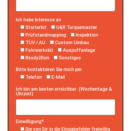
Ich habe Interesse an
Starterkit
G&R Torquemaster
Prüfstandmapping
Inspektion
TÜV / AU
Custom Umbau
Fahrwerkskit
Auspuffanlage
Ready2Run
Sonstiges
Bitte kontaktieren Sie mich per
Telefon
E-Mail
Ich bin am besten erreichbar: (Wochentage &
Uhrzeit)
Einwilligung*
Die von Dir in die Eingabefelder freiwillig