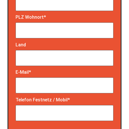
PLZ Wohnort*
Land
E-Mail*
Telefon Festnetz / Mobil*