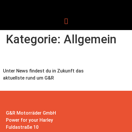
Kategorie:
Allgemein
News
Unter News findest du in Zukunft das
aktuellste rund um G&R
G&R Motorräder GmbH
Power for your Harley
Fuldastraße 10