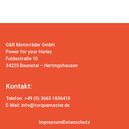
G&R Motorräder GmbH
Power for your Harley
Fuldastraße 10
34225 Baunatal – Hertingshausen
Kontakt:
Telefon: +49 (0) 5665 1836410
E-Mail:
info@torquemaster.de
Impressum
Datenschutz