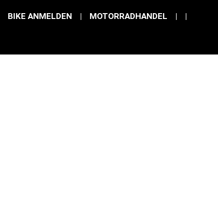
BIKE ANMELDEN
|
MOTORRADHANDEL
|
|
10.544,99 €
19% MwSt.