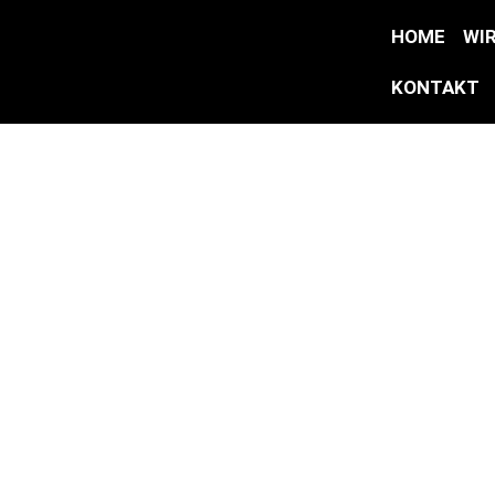
HOME
WI
KONTAKT
Triumph
Speed Twin 900